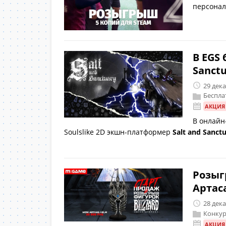
персонал
В EGS 
Sanctu
29 дек
Беспла
АКЦИЯ
В онлайн
Soulslike 2D экшн-платформер
Salt and Sanct
Розыг
Артас
28 дек
Конкур
АКЦИЯ