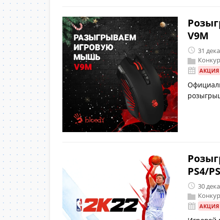
Розыг
V9M
31 дек
Конкур
АКЦИЯ
Официаль
розыгры
Розыг
PS4/P
30 дек
Конкур
АКЦИЯ