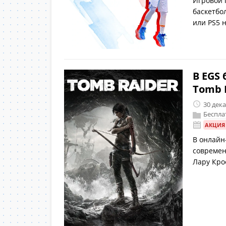
Игровой 
баскетбо
или PS5 
В EGS
Tomb R
30 дек
Беспла
АКЦИЯ
В онлайн
современ
Лару Кр