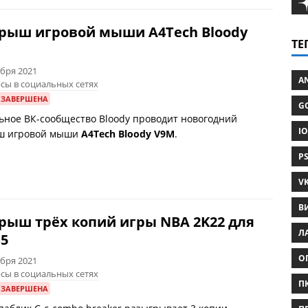
рыш игровой мыши A4Tech Bloody
ТЕ
абря 2021
AN
сы в социальных сетях
 ЗАВЕРШЕНА
GO
ное ВК-сообщество Bloody проводит новогодний
IO
ш игровой мыши
A4Tech Bloody V9M
.
PS
VK
В
рыш трёх копий игры NBA 2K22 для
ЛА
S5
О
абря 2021
сы в социальных сетях
ПК
 ЗАВЕРШЕНА