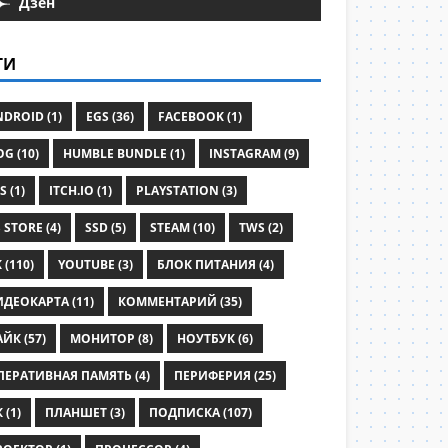
Дзен
ГИ
DROID (1)
EGS (36)
FACEBOOK (1)
G (10)
HUMBLE BUNDLE (1)
INSTAGRAM (9)
S (1)
ITCH.IO (1)
PLAYSTATION (3)
 STORE (4)
SSD (5)
STEAM (10)
TWS (2)
 (110)
YOUTUBE (3)
БЛОК ПИТАНИЯ (4)
ИДЕОКАРТА (11)
КОММЕНТАРИЙ (35)
ЙК (57)
МОНИТОР (8)
НОУТБУК (6)
ПЕРАТИВНАЯ ПАМЯТЬ (4)
ПЕРИФЕРИЯ (25)
 (1)
ПЛАНШЕТ (3)
ПОДПИСКА (107)