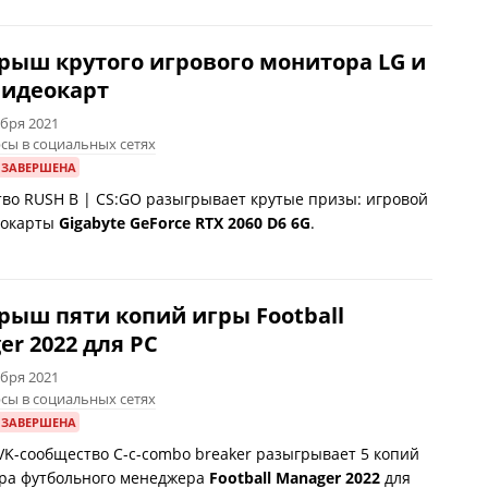
рыш крутого игрового монитора LG и
видеокарт
абря 2021
сы в социальных сетях
 ЗАВЕРШЕНА
во RUSH B | CS:GO разыгрывает крутые призы: игровой
еокарты
Gigabyte GeForce RTX 2060 D6 6G
.
рыш пяти копий игры Football
er 2022 для PC
абря 2021
сы в социальных сетях
 ЗАВЕРШЕНА
VK-сообщество C-c-combo breaker разыгрывает 5 копий
ра футбольного менеджера
Football Manager 2022
для