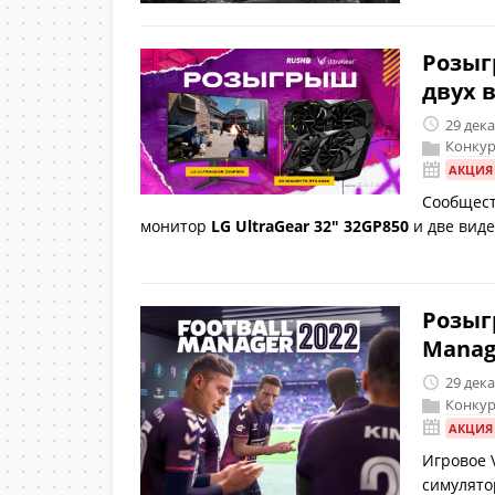
Розыг
двух 
29 дек
Конкур
АКЦИЯ
Сообщест
монитор
LG UltraGear 32" 32GP850
и две вид
Розыг
Manag
29 дек
Конкур
АКЦИЯ
Игровое 
симулято