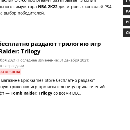
паблик C-c-combo breaker разыгрывает 3 копии
П
льного симулятора
NBA 2K22
для игровых консолей PS4
РА
на выбор победителей.
Р
C
 бесплатно раздают трилогию игр
aider: Trilogy
абря 2021
(Последнее изменение: 31 декабря 2021)
тные раздачи
 ЗАВЕРШЕНА
-магазине Epic Games Store бесплатно раздают
ную трилогию игр про искательницу приключений
офт —
Tomb Raider: Trilogy
со всеми DLC.