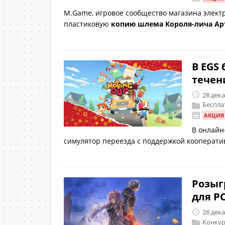
M.Game, игровое сообщество магазина элект
пластиковую
копию шлема Короля-лича Ар
В EGS
течен
28 дек
Беспла
АКЦИЯ
В онлайн
симулятор переезда c поддержкой кооперат
Розыг
для P
28 дек
Конкур