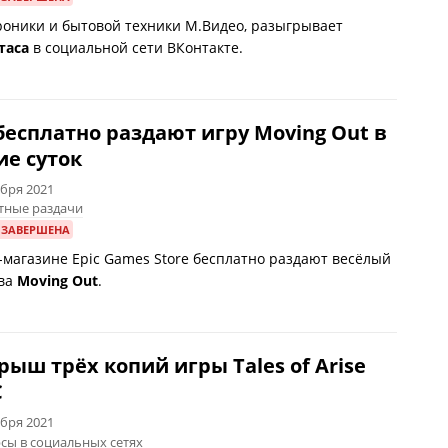
роники и бытовой техники М.Видео, разыгрывает
таса
в социальной сети ВКонтакте.
 бесплатно раздают игру Moving Out в
ие суток
абря 2021
тные раздачи
 ЗАВЕРШЕНА
-магазине Epic Games Store бесплатно раздают весёлый
ива
Moving Out
.
рыш трёх копий игры Tales of Arise
C
абря 2021
сы в социальных сетях