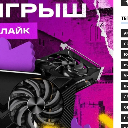
ТЕ
AN
GO
IO
PS
VK
В
ЛА
О
ПК