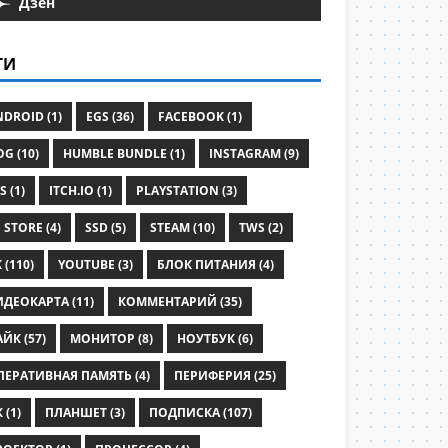
Дзен
ГИ
DROID (1)
EGS (36)
FACEBOOK (1)
G (10)
HUMBLE BUNDLE (1)
INSTAGRAM (9)
S (1)
ITCH.IO (1)
PLAYSTATION (3)
 STORE (4)
SSD (5)
STEAM (10)
TWS (2)
 (110)
YOUTUBE (3)
БЛОК ПИТАНИЯ (4)
ИДЕОКАРТА (11)
КОММЕНТАРИЙ (35)
ЙК (57)
МОНИТОР (8)
НОУТБУК (6)
ПЕРАТИВНАЯ ПАМЯТЬ (4)
ПЕРИФЕРИЯ (25)
 (1)
ПЛАНШЕТ (3)
ПОДПИСКА (107)