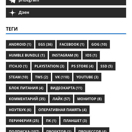
Дзен
ТЕГИ
ANDROID (1)
EGS (36)
FACEBOOK (1)
GOG (10)
HUMBLE BUNDLE (1)
INSTAGRAM (9)
IOS (1)
ITCH.IO (1)
PLAYSTATION (3)
PS STORE (4)
SSD (5)
STEAM (10)
TWS (2)
VK (110)
YOUTUBE (3)
БЛОК ПИТАНИЯ (4)
ВИДЕОКАРТА (11)
КОММЕНТАРИЙ (35)
ЛАЙК (57)
МОНИТОР (8)
НОУТБУК (6)
ОПЕРАТИВНАЯ ПАМЯТЬ (4)
ПЕРИФЕРИЯ (25)
ПК (1)
ПЛАНШЕТ (3)
ПОДПИСКА (107)
ПРОЕКТОР (1)
ПРОЦЕССОР (4)