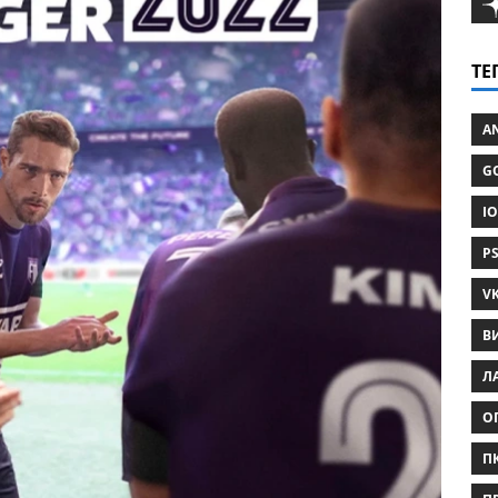
ТЕ
AN
GO
IO
PS
VK
В
ЛА
О
ПК