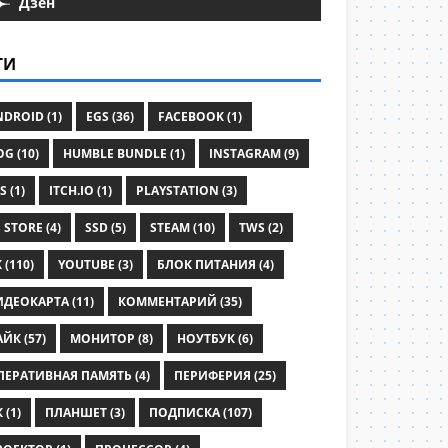
Дзен
ГИ
DROID (1)
EGS (36)
FACEBOOK (1)
G (10)
HUMBLE BUNDLE (1)
INSTAGRAM (9)
S (1)
ITCH.IO (1)
PLAYSTATION (3)
 STORE (4)
SSD (5)
STEAM (10)
TWS (2)
 (110)
YOUTUBE (3)
БЛОК ПИТАНИЯ (4)
ИДЕОКАРТА (11)
КОММЕНТАРИЙ (35)
ЙК (57)
МОНИТОР (8)
НОУТБУК (6)
ПЕРАТИВНАЯ ПАМЯТЬ (4)
ПЕРИФЕРИЯ (25)
 (1)
ПЛАНШЕТ (3)
ПОДПИСКА (107)