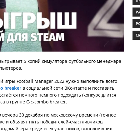
П
РА
Р
C
азыгрывает 5 копий симулятора футбольного менеджера
пьютеров.
й игры Football Manager 2022 нужно выполнить всего
o breaker
в социальной сети ВКонтакте и поставить
 остаётся немного немного подождать (конкурс длится
са в группе C-c-combo breaker.
о вечера 30 декабря по московскому времени (точное
 же и объявят пять победителей-счастливчиков,
ндомайзера среди всех участников, выполнивших