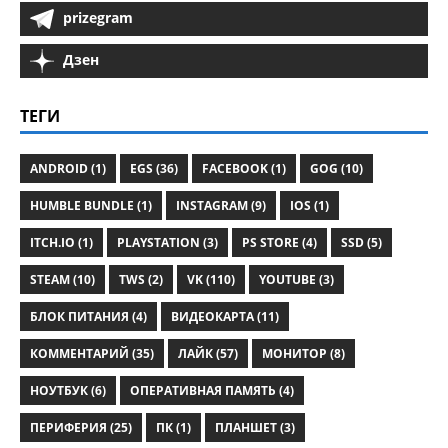
prizegram
Дзен
ТЕГИ
ANDROID (1)
EGS (36)
FACEBOOK (1)
GOG (10)
HUMBLE BUNDLE (1)
INSTAGRAM (9)
IOS (1)
ITCH.IO (1)
PLAYSTATION (3)
PS STORE (4)
SSD (5)
STEAM (10)
TWS (2)
VK (110)
YOUTUBE (3)
БЛОК ПИТАНИЯ (4)
ВИДЕОКАРТА (11)
КОММЕНТАРИЙ (35)
ЛАЙК (57)
МОНИТОР (8)
НОУТБУК (6)
ОПЕРАТИВНАЯ ПАМЯТЬ (4)
ПЕРИФЕРИЯ (25)
ПК (1)
ПЛАНШЕТ (3)